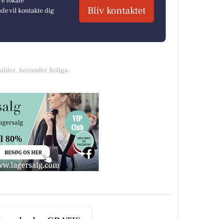
re lokale
Bliv kontaktet
e vil kontakte dig
kilder, herunder Boliga.