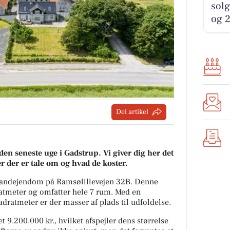
solg
og 2
Del artikel
den seneste uge i Gadstrup. Vi giver dig her det
er der er tale om og hvad de koster.
landejendom på Ramsølillevejen 32B. Denne
ratmeter og omfatter hele 7 rum. Med en
ratmeter er der masser af plads til udfoldelse.
9.200.000 kr., hvilket afspejler dens størrelse