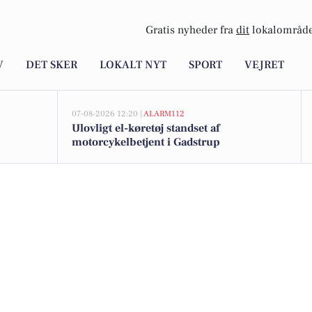
Gratis nyheder fra
dit
lokalområde
V
DET SKER
LOKALT NYT
SPORT
VEJRET
07-08-2026 12:20 |
ALARM112
Ulovligt el-køretøj standset af
motorcykelbetjent i Gadstrup