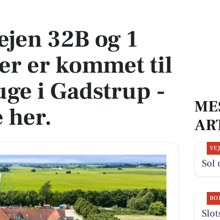
 er kommet til salg denne uge i Gadstrup - se boligerne her.
ejen 32B og 1
er er kommet til
uge i Gadstrup -
ME
 her.
AR
VE
Sol 
BO
Slot