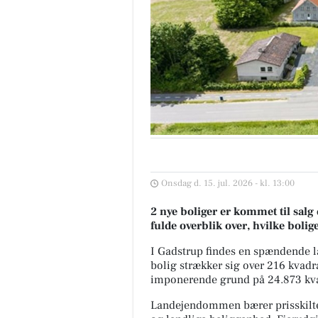
Onsdag d. 15. jul. 2026 - kl. 13:00
2 nye boliger er kommet til salg 
fulde overblik over, hvilke bolig
I Gadstrup findes en spændende 
bolig strækker sig over 216 kvad
imponerende grund på 24.873 kvad
Landejendommen bærer prisskiltet 