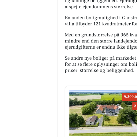
og landlige beliggenhed. Ejerudgi
afspejle ejendommens størrelse.
En anden boligmulighed i Gadstru
villa tilbyder 121 kvadratmeter for
Med en grundstørrelse på 965 kva
mindre end den større landejendom
ejerudgifterne er endnu ikke tilg
Se andre nye boliger på markedet
for at se flere oplysninger om b
priser, størrelse og beliggenhed.
9.200.0
2