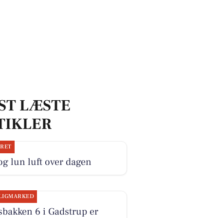
ST LÆSTE
TIKLER
JRET
og lun luft over dagen
LIGMARKED
sbakken 6 i Gadstrup er