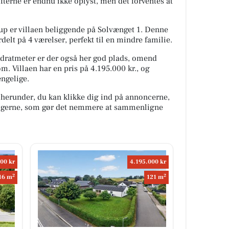
fterne er endnu ikke oplyst, men det forventes at
p er villaen beliggende på Solvænget 1. Denne
delt på 4 værelser, perfekt til en mindre familie.
dratmeter er der også her god plads, omend
. Villaen har en pris på 4.195.000 kr., og
ængelige.
 herunder, du kan klikke dig ind på annoncerne,
oligerne, som gør det nemmere at sammenligne
00 kr
4.195.000 kr
2
2
16 m
121 m