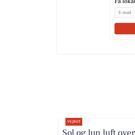
Få loka
Email
VEJRET
Sol og lun luft ove