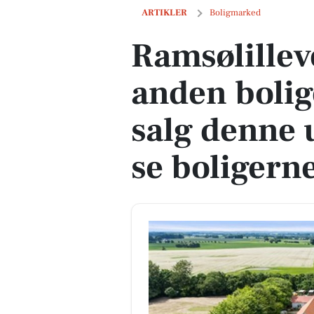
Ramsølillevejen 32B og 1 anden boliger
ARTIKLER
Boligmarked
Ramsølillev
anden bolig
salg denne 
se boligerne