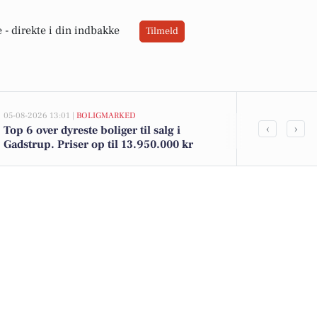
 -
direkte i din indbakke
Tilmeld
05-08-2026 13:01 |
BOLIGMARKED
02-08-2026 16:0
‹
›
Top 6 over dyreste boliger til salg i
Spier PS-vin 
Gadstrup. Priser op til 13.950.000 kr
Gode brød til
tilbud