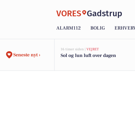
VORES
Gadstrup
ALARM112
BOLIG
ERHVER
16 timer siden |
VEJRET
Seneste nyt ›
Sol og lun luft over dagen