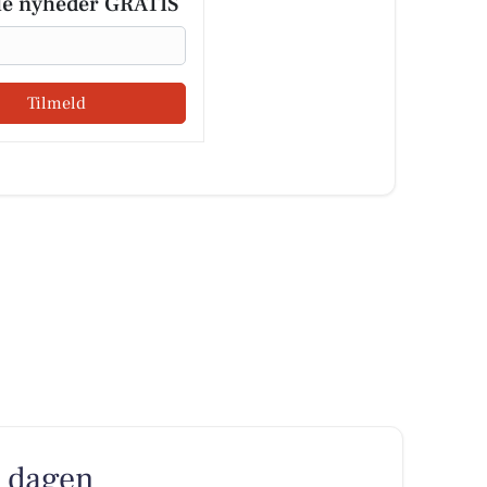
le nyheder GRATIS
Tilmeld
r dagen