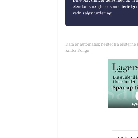
Dine oplysninger deles med op til t
ejendomsmæglere, som efterfølgend
vedr. salgsvurdering.
Data er automatisk hentet fra eksterne 
Kilde: Boliga