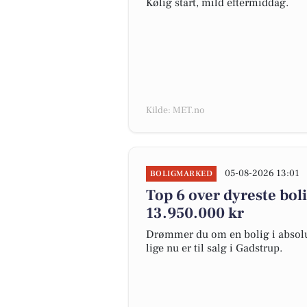
Kølig start, mild eftermiddag.
Kilde: MET.no
05-08-2026 13:01
BOLIGMARKED
Top 6 over dyreste bolig
13.950.000 kr
Drømmer du om en bolig i absolut
lige nu er til salg i Gadstrup.