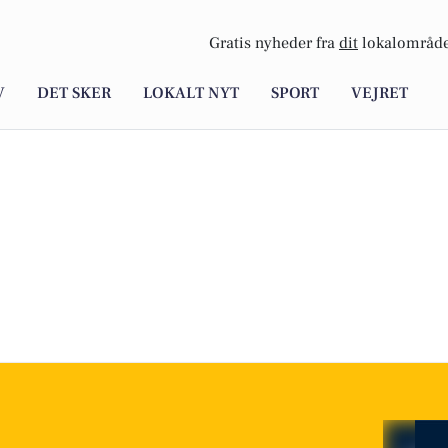
Gratis nyheder fra
dit
lokalområde
V
DET SKER
LOKALT NYT
SPORT
VEJRET