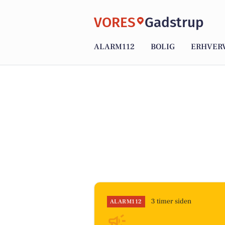
VORES
Gadstrup
ALARM112
BOLIG
ERHVER
3 timer siden
ALARM112