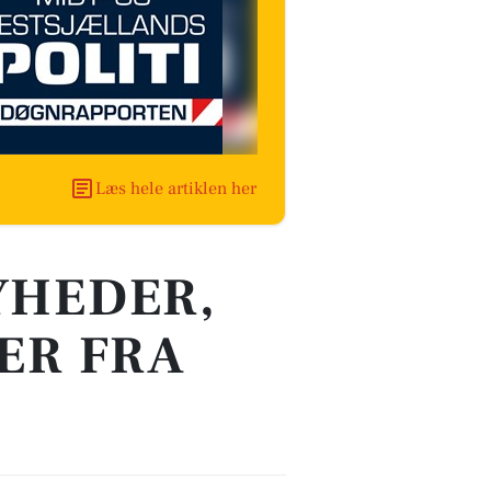
Læs hele artiklen her
YHEDER,
ER FRA