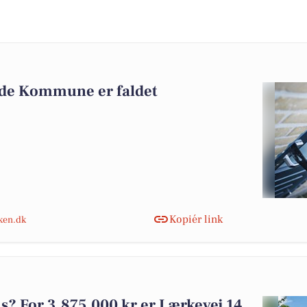
lde Kommune er faldet
Kopiér link
nken.dk
 For 3.875.000 kr er Lærkevej 14