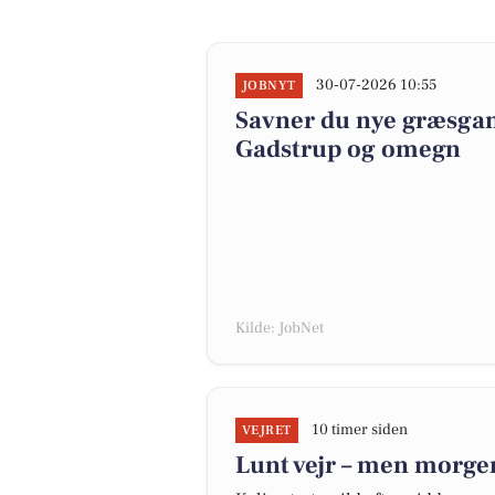
30-07-2026 10:55
JOBNYT
Savner du nye græsgange
Gadstrup og omegn
Kilde: JobNet
10 timer siden
VEJRET
Lunt vejr – men morgen