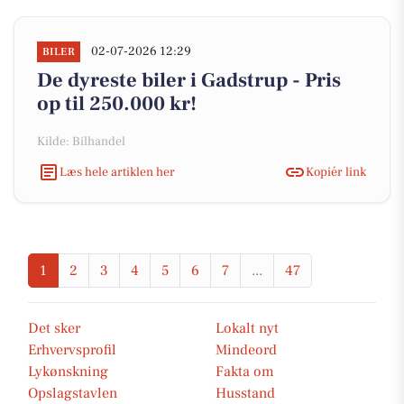
02-07-2026 12:29
BILER
De dyreste biler i Gadstrup - Pris
op til 250.000 kr!
Kilde: Bilhandel
Læs hele artiklen her
Kopiér link
1
2
3
4
5
6
7
...
47
Det sker
Lokalt nyt
Erhvervsprofil
Mindeord
Lykønskning
Fakta om
Opslagstavlen
Husstand