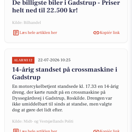
De billigste biler i Gadstrup - Priser
helt ned til 22.500 kr!
Kilde: Bilhandel
Læs hele artiklen her
Kopiér link
22-07-2026 10:25
ALARM112
14-årig standset på crossmaskine i
Gadstrup
En motorcykelbetjent standsede kl. 17.33 en 14-årig
dreng, der kørte rundt på en crossmaskine på
Dyssegårdsvej i Gadstrup, Roskilde. Drengen var
ikke umiddelbart til sinds at standse, men valgte
dog at gøre det lidt efter.
Kilde: Midt- og Vestsjællands Politi
Læs hele artiklen her
Kopiér link