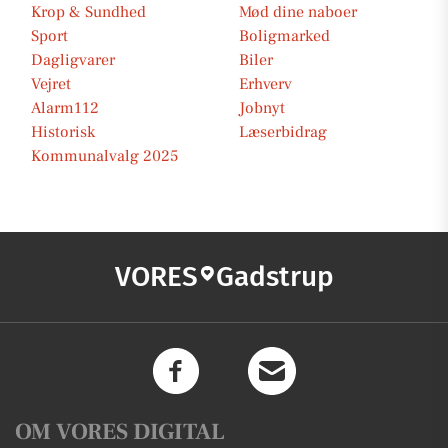
Krop & Sundhed
Mød dine naboer
Sport
Boligmarked
Dagligvarer
Biler
Vejret
Erhverv
Alarm112
Jobnyt
Historisk
Læserbidrag
Kommunalvalg 2025
VORES
Gadstrup
OM VORES DIGITAL