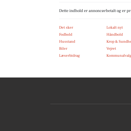
Dette indhold er annoncørbetalt og er 
Det sker
Lokalt nyt
Fodbold
Håndbold
Husstand
Krop & Sundh
Biler
Vejret
Læserbidrag
Kommunalvalg