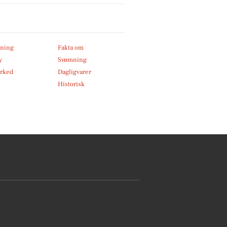
ning
Fakta om
y
Svømning
rked
Dagligvarer
Historisk