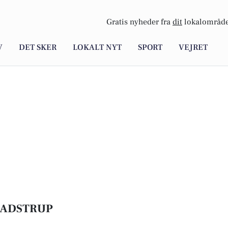
Gratis nyheder fra
dit
lokalområde
V
DET SKER
LOKALT NYT
SPORT
VEJRET
GADSTRUP