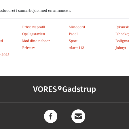
produceret i samarbejde med en annoncør.
Erhvervsprofil
Mindeord
Lykønsk
Opslagstavlen
Padel
Ishocke
ed
Mød dine naboer
Sport
Boligma
Erhverv
Alarm112
Jobnyt
 2025
VORES
Gadstrup