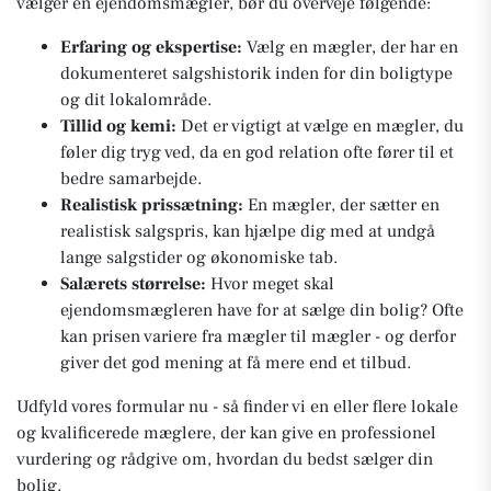
vælger en ejendomsmægler, bør du overveje følgende:
Erfaring og ekspertise:
Vælg en mægler, der har en
dokumenteret salgshistorik inden for din boligtype
og dit lokalområde.
Tillid og kemi:
Det er vigtigt at vælge en mægler, du
føler dig tryg ved, da en god relation ofte fører til et
bedre samarbejde.
Realistisk prissætning:
En mægler, der sætter en
realistisk salgspris, kan hjælpe dig med at undgå
lange salgstider og økonomiske tab.
Salærets størrelse:
Hvor meget skal
ejendomsmægleren have for at sælge din bolig? Ofte
kan prisen variere fra mægler til mægler - og derfor
giver det god mening at få mere end et tilbud.
Udfyld vores formular nu - så finder vi en eller flere lokale
og kvalificerede mæglere, der kan give en professionel
vurdering og rådgive om, hvordan du bedst sælger din
bolig.