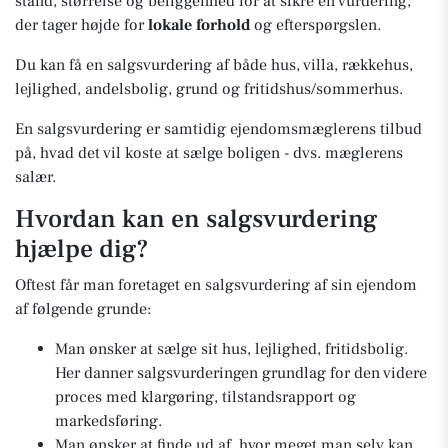
stand, størrelse og beliggenhed for at sikre en vurdering,
der tager højde for
lokale forhold
og efterspørgslen.
Du kan få en salgsvurdering af både hus, villa, rækkehus,
lejlighed, andelsbolig, grund og fritidshus/sommerhus.
En salgsvurdering er samtidig ejendomsmæglerens tilbud
på, hvad det vil koste at sælge boligen - dvs. mæglerens
salær.
Hvordan kan en salgsvurdering
hjælpe dig?
Oftest får man foretaget en salgsvurdering af sin ejendom
af følgende grunde:
Man ønsker at sælge sit hus, lejlighed, fritidsbolig.
Her danner salgsvurderingen grundlag for den videre
proces med klargøring, tilstandsrapport og
markedsføring.
Man ønsker at finde ud af, hvor meget man selv kan