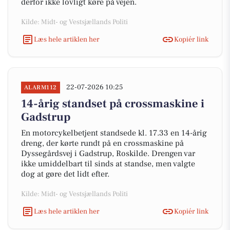
derfor ikke lovligt køre på vejen.
Kilde: Midt- og Vestsjællands Politi
Læs hele artiklen her
Kopiér link
22-07-2026 10:25
ALARM112
14-årig standset på crossmaskine i
Gadstrup
En motorcykelbetjent standsede kl. 17.33 en 14-årig
dreng, der kørte rundt på en crossmaskine på
Dyssegårdsvej i Gadstrup, Roskilde. Drengen var
ikke umiddelbart til sinds at standse, men valgte
dog at gøre det lidt efter.
Kilde: Midt- og Vestsjællands Politi
Læs hele artiklen her
Kopiér link