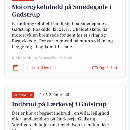
Motorcykeluheld på Smedegade i
Gadstrup
Et motorcykeluheld fandt sted på Smedegade i
Gadstrup, Roskilde, kl. 21.18. Uheldet skete, da
motorcyklen bremsede for sent før et sving og
forulykkede. Der var to mænd på motorcyklen, og
begge røg af og kom til skade.
Kilde: Midt- og Vestsjællands Politi
Læs hele artiklen her
Kopiér link
21-05-2026 10:25
ALARM112
Indbrud på Lærkevej i Gadstrup
Der er blevet begået indbrud i en villa, lejlighed
eller landejendom på Lærkevej i Gadstrup.
Yderligere detaljer om hændelsen er endnu ikke