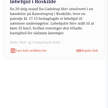
løbehjul i Roskilde
En 20-årig mand fra Gadstrup blev involveret i en
hændelse på Kamstrupvej i Roskilde, hvor en
patrulje kl. 17.15 beslaglagde et løbehjul til
nærmere undersøgelse. Løbehjulet blev målt til at
køre 55 km/t, hvilket overstiger den tilladte
hastighed for sådanne køretøjer.
Kilde: Midt- og Vestsjællands Politi
Læs hele artiklen her
Kopiér link