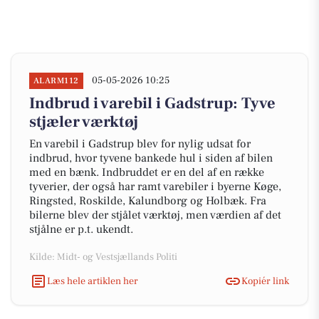
05-05-2026 10:25
ALARM112
Indbrud i varebil i Gadstrup: Tyve
stjæler værktøj
En varebil i Gadstrup blev for nylig udsat for
indbrud, hvor tyvene bankede hul i siden af bilen
med en bænk. Indbruddet er en del af en række
tyverier, der også har ramt varebiler i byerne Køge,
Ringsted, Roskilde, Kalundborg og Holbæk. Fra
bilerne blev der stjålet værktøj, men værdien af det
stjålne er p.t. ukendt.
Kilde: Midt- og Vestsjællands Politi
Læs hele artiklen her
Kopiér link