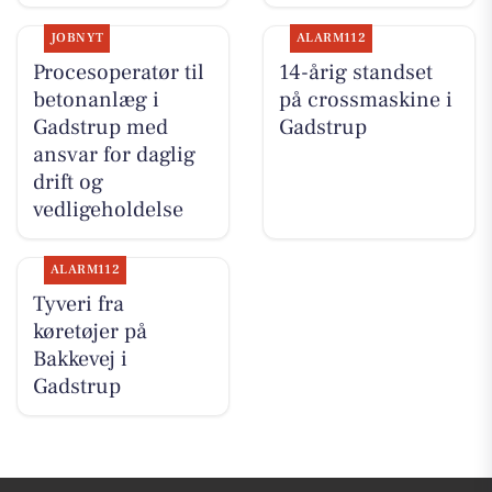
JOBNYT
ALARM112
Procesoperatør til
14-årig standset
betonanlæg i
på crossmaskine i
Gadstrup med
Gadstrup
ansvar for daglig
drift og
vedligeholdelse
ALARM112
Tyveri fra
køretøjer på
Bakkevej i
Gadstrup