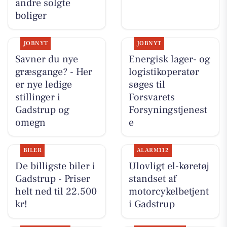
andre solgte
boliger
JOBNYT
JOBNYT
Savner du nye
Energisk lager- og
græsgange? - Her
logistikoperatør
er nye ledige
søges til
stillinger i
Forsvarets
Gadstrup og
Forsyningstjenest
omegn
e
BILER
ALARM112
De billigste biler i
Ulovligt el-køretøj
Gadstrup - Priser
standset af
helt ned til 22.500
motorcykelbetjent
kr!
i Gadstrup