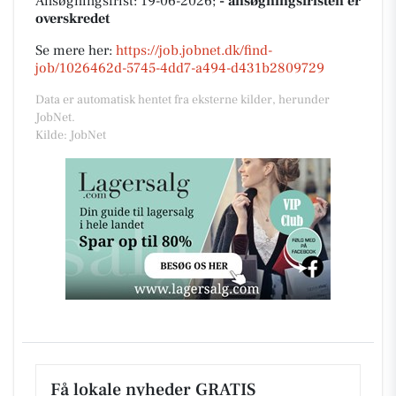
Ansøgningsfrist: 19-06-2026;
- ansøgningsfristen er
overskredet
Se mere her:
https://job.jobnet.dk/find-
job/1026462d-5745-4dd7-a494-d431b2809729
Data er automatisk hentet fra eksterne kilder, herunder
JobNet.
Kilde: JobNet
Få lokale nyheder GRATIS