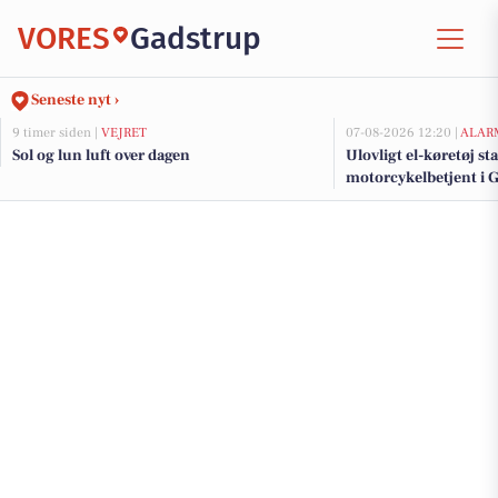
VORES
Gadstrup
Seneste nyt ›
9 timer siden |
VEJRET
07-08-2026 12:20 |
ALAR
Sol og lun luft over dagen
Ulovligt el-køretøj st
motorcykelbetjent i 