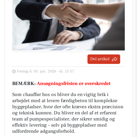
Del artikel
Fredag d. 05. jun. 2026 - kl. 15:57
BEMÆRK:
Ansøgningsfristen er overskredet
Som chauffør hos os bliver du en vigtig brik i
arbejdet med at levere færdigbeton til komplekse
byggepladser, hvor der ofte kræves ekstra præcision
og teknisk kunnen. Du bliver en del af et erfarent
team af pumpespecialister, der sikrer smidig og
effektiv levering – selv på byggepladser med
udfordrende adgangsforhold.