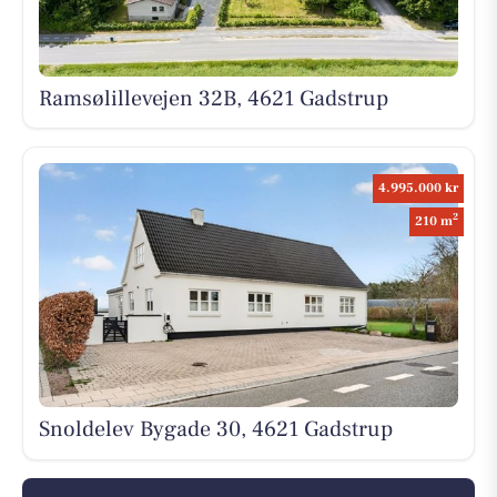
Ramsølillevejen 32B, 4621 Gadstrup
4.995.000 kr
2
210 m
Snoldelev Bygade 30, 4621 Gadstrup