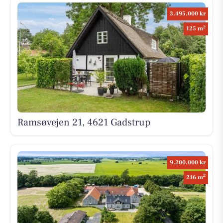
3.495.000 kr
2
125 m
Ramsøvejen 21, 4621 Gadstrup
9.200.000 kr
2
216 m