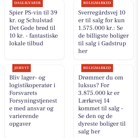
DAGLIGVARER
BOLIGMARKED
Spier PS-vin til 39
Sverregårdsvej 10
kr. og Schulstad
er til salg for kun
Det Gode brød til
1.575.000 kr.: Se
10 kr. - fantastiske
de billigste boliger
lokale tilbud
til salg i Gadstrup
her
JOBNYT
BOLIGMARKED
Bliv lager- og
Drømmer du om
logistikoperatør i
luksus? For
Forsvarets
3.875.000 kr er
Forsyningstjenest
Lærkevej 14
e med ansvar og
kommet til salg -
varierende
Se den og de
opgaver
dyreste boliger til
salg her