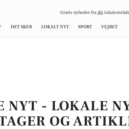
Gratis nyheder fra
dit
lokalområde
V
DET SKER
LOKALT NYT
SPORT
VEJRET
E NYT - LOKALE N
TAGER OG ARTIKL