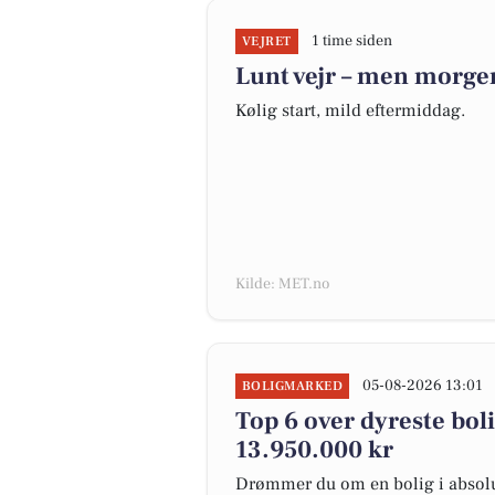
1 time siden
VEJRET
Lunt vejr – men morgen
Kølig start, mild eftermiddag.
Kilde: MET.no
05-08-2026 13:01
BOLIGMARKED
Top 6 over dyreste bolig
13.950.000 kr
Drømmer du om en bolig i absolut