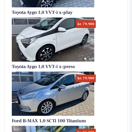
Toyota Aygo 1,0 VVT-i x-play
kr. 79.900
Toyota Aygo 1,0 VVT-i x-press
kr. 79.900
Ford B-MAX 1,0 SCTi 100 Titanium