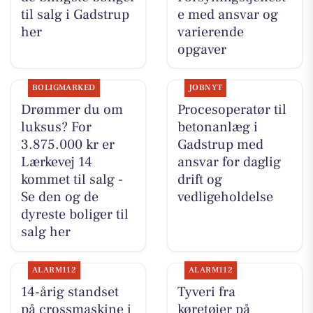
til salg i Gadstrup
e med ansvar og
her
varierende
opgaver
BOLIGMARKED
JOBNYT
Drømmer du om
Procesoperatør til
luksus? For
betonanlæg i
3.875.000 kr er
Gadstrup med
Lærkevej 14
ansvar for daglig
kommet til salg -
drift og
Se den og de
vedligeholdelse
dyreste boliger til
salg her
ALARM112
ALARM112
14-årig standset
Tyveri fra
på crossmaskine i
køretøjer på