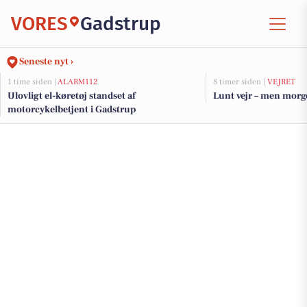
VORES
Gadstrup
Seneste nyt ›
1 time siden |
ALARM112
8 timer siden |
VEJRET
Ulovligt el-køretøj standset af
Lunt vejr – men morge
motorcykelbetjent i Gadstrup