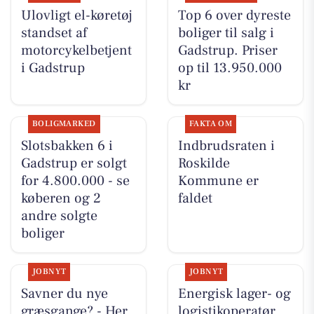
Ulovligt el-køretøj
Top 6 over dyreste
standset af
boliger til salg i
motorcykelbetjent
Gadstrup. Priser
i Gadstrup
op til 13.950.000
kr
BOLIGMARKED
FAKTA OM
Slotsbakken 6 i
Indbrudsraten i
Gadstrup er solgt
Roskilde
for 4.800.000 - se
Kommune er
køberen og 2
faldet
andre solgte
boliger
JOBNYT
JOBNYT
Savner du nye
Energisk lager- og
græsgange? - Her
logistikoperatør