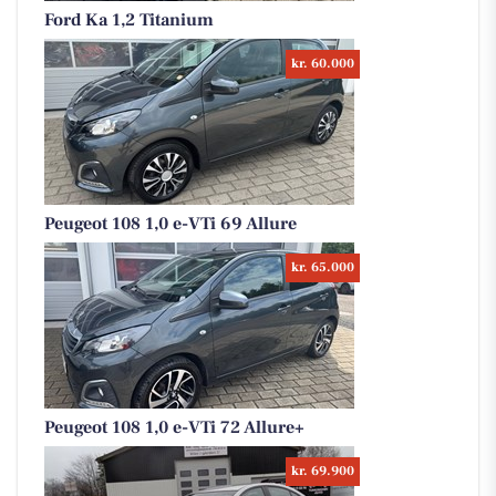
Ford Ka 1,2 Titanium
kr. 60.000
Peugeot 108 1,0 e-VTi 69 Allure
kr. 65.000
Peugeot 108 1,0 e-VTi 72 Allure+
kr. 69.900