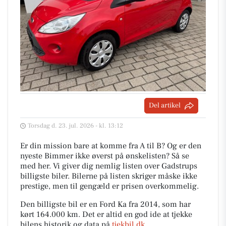
Del artikel
Torsdag d. 23. jul. 2026 - kl. 13:12
Er din mission bare at komme fra A til B? Og er den
nyeste Bimmer ikke øverst på ønskelisten? Så se
med her. Vi giver dig nemlig listen over Gadstrups
billigste biler. Bilerne på listen skriger måske ikke
prestige, men til gengæld er prisen overkommelig.
Den billigste bil er en Ford Ka fra 2014, som har
kørt 164.000 km. Det er altid en god ide at tjekke
bilens historik og data på
tjekbil.dk