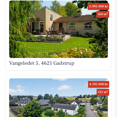
3.995.000 kr
2
169 m
Vangeledet 5, 4621 Gadstrup
4.195.000 kr
2
121 m