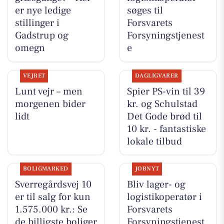
er nye ledige
søges til
stillinger i
Forsvarets
Gadstrup og
Forsyningstjenest
omegn
e
VEJRET
DAGLIGVARER
Lunt vejr – men
Spier PS-vin til 39
morgenen bider
kr. og Schulstad
lidt
Det Gode brød til
10 kr. - fantastiske
lokale tilbud
BOLIGMARKED
JOBNYT
Sverregårdsvej 10
Bliv lager- og
er til salg for kun
logistikoperatør i
1.575.000 kr.: Se
Forsvarets
de billigste boliger
Forsyningstjenest