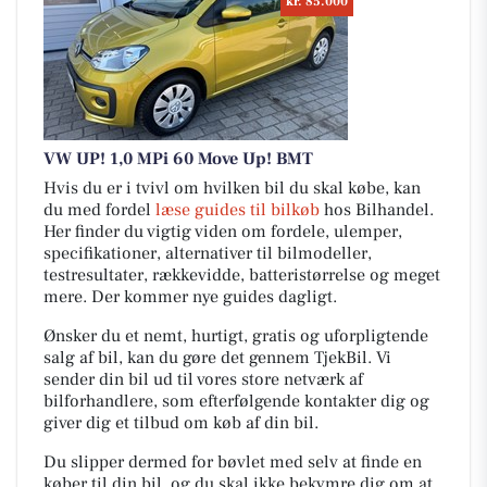
kr. 85.000
VW UP! 1,0 MPi 60 Move Up! BMT
Hvis du er i tvivl om hvilken bil du skal købe, kan
du med fordel
læse guides til bilkøb
hos Bilhandel.
Her finder du vigtig viden om fordele, ulemper,
specifikationer, alternativer til bilmodeller,
testresultater, rækkevidde, batteristørrelse og meget
mere. Der kommer nye guides dagligt.
Ønsker du et nemt, hurtigt, gratis og uforpligtende
salg af bil, kan du gøre det gennem TjekBil. Vi
sender din bil ud til vores store netværk af
bilforhandlere, som efterfølgende kontakter dig og
giver dig et tilbud om køb af din bil.
Du slipper dermed for bøvlet med selv at finde en
køber til din bil, og du skal ikke bekymre dig om at