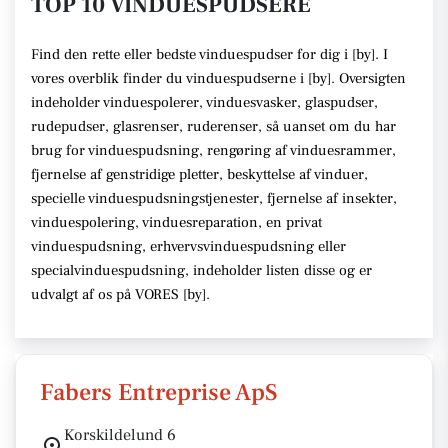
TOP 10 VINDUESPUDSERE
Find den rette
eller bedste vinduespudser
for dig i [
by
]. I
vores overblik finder du vinduespudserne i [
by
].
Oversigten
indeholder vinduespolerer, vinduesvasker, glaspudser,
rudepudser, glasrenser, ruderenser,
så uanset om du har
brug for vinduespudsning, rengøring af vinduesrammer,
fjernelse af genstridige pletter, beskyttelse af vinduer,
specielle vinduespudsningstjenester, fjernelse af insekter,
vinduespolering, vinduesreparation, en privat
vinduespudsning, erhvervsvinduespudsning eller
specialvinduespudsning,
indeholder listen disse
og er
udvalgt af os på VORES [
by
]
.
Fabers Entreprise ApS
Korskildelund 6