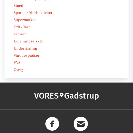
Smed
Sport og fritidsaktivitet
Supermarked
Taxi / Taxa
Tømrer
Udlejningselskab
Undervisning
Vinduespudser
VVS
Øvrige
VORES
Gadstrup