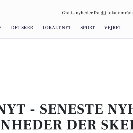
Gratis nyheder fra
dit
lokalområde
V
DET SKER
LOKALT NYT
SPORT
VEJRET
NYT - SENESTE N
NHEDER DER SKER