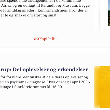
n række spændende arrangementer i de kommende
i Afrika og en udflugt til Kalundborg Museum. Begge
ge formiddagsmøder i Konfirmandstuen, hvor der er
ler te og snakke om stort og småt.
Kopiér link
rup: Del oplevelser og erkendelser
or forældre, der ønsker at dele deres oplevelser og
ed en psykiatrisk diagnose. Hver onsdag i april 2026
t deltage i forældreforummet kl. 16:00.