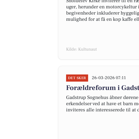
Snoldelev Kirke inviterer til e
uger, herunder en motorcykeltur 
begivenheder inkluderer hyggeli
mulighed for at få en kop kaffe el
Kilde: Kultunaut
26-03-2026 07:11
DET SKER
Forældreforum i Gadst
Gadstrup Sognehus åbner dørene f
erkendelser ved at have et barn m
inviteres alle interesserede til a