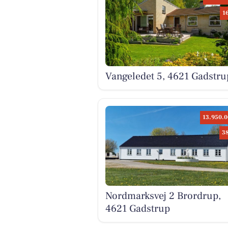
1
Vangeledet 5, 4621 Gadstru
13.950.0
3
Nordmarksvej 2 Brordrup,
4621 Gadstrup