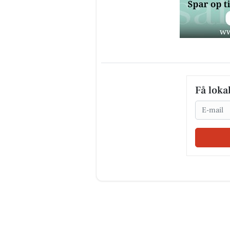
Få loka
Email