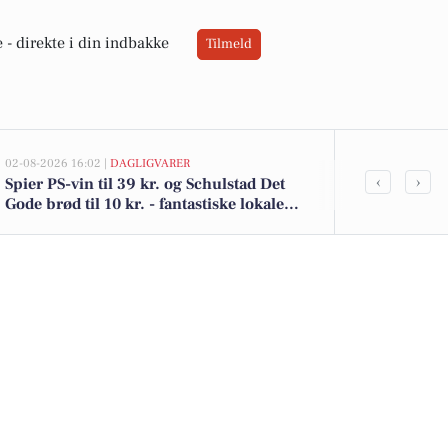
 -
direkte i din indbakke
Tilmeld
02-08-2026 16:02 |
DAGLIGVARER
02-08-2026 15:07
‹
›
Spier PS-vin til 39 kr. og Schulstad Det
Slotsbakken 
Gode brød til 10 kr. - fantastiske lokale
4.800.000 - 
tilbud
boliger