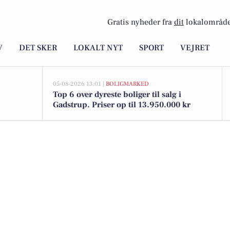
Gratis nyheder fra
dit
lokalområde
V
DET SKER
LOKALT NYT
SPORT
VEJRET
05-08-2026 13:01 |
BOLIGMARKED
Top 6 over dyreste boliger til salg i
Gadstrup. Priser op til 13.950.000 kr