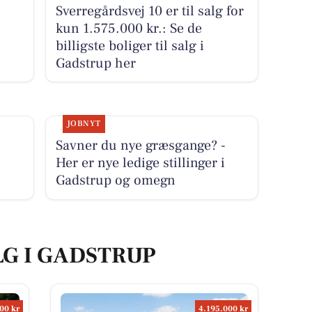
Sverregårdsvej 10 er til salg for
kun 1.575.000 kr.: Se de
billigste boliger til salg i
Gadstrup her
JOBNYT
Savner du nye græsgange? -
Her er nye ledige stillinger i
Gadstrup og omegn
LG I GADSTRUP
00 kr
4.195.000 kr