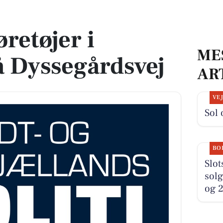
egårdsvej
øretøjer i
ME
 Dyssegårdsvej
AR
VE
Sol 
BO
Slot
solg
og 2