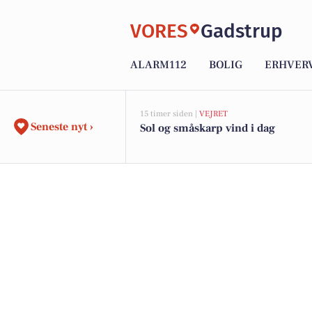
VORES
Gadstrup
ALARM112
BOLIG
ERHVER
15 timer siden |
VEJRET
Seneste nyt ›
Sol og småskarp vind i dag