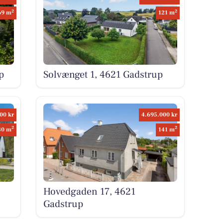
2
2
69 m
121 m
p
Solvænget 1, 4621 Gadstrup
00 kr
4.695.000 kr
2
2
80 m
141 m
Hovedgaden 17, 4621
Gadstrup