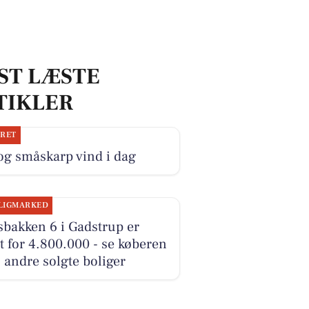
ST LÆSTE
TIKLER
JRET
og småskarp vind i dag
LIGMARKED
sbakken 6 i Gadstrup er
t for 4.800.000 - se køberen
 andre solgte boliger