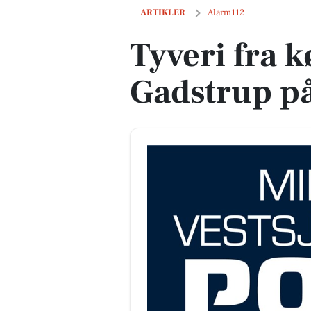
Tyveri fra køretøjer i Gadstrup på Dyss
ARTIKLER
Alarm112
Tyveri fra k
Gadstrup på