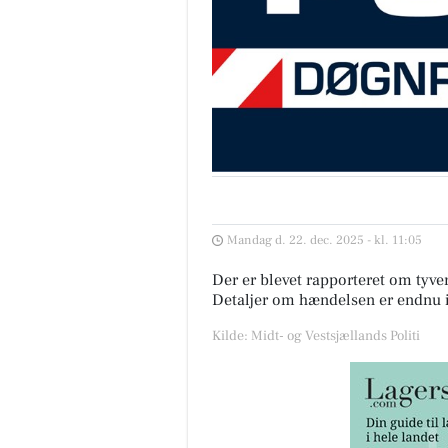
Mandag d. 22. dec. 2025 - kl. 11:05
Der er blevet rapporteret om tyver
Detaljer om hændelsen er endnu ik
Kilde: Midt- og Vestsjællands Politi