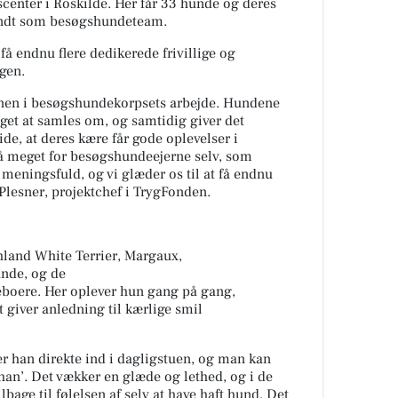
enter i Roskilde
.
Her får
33
hunde og deres
kendt som besøgshundeteam.
 få endnu flere
dedikerede
frivillige og
ngen
.
ernen i besøgshundekorpsets arbejde. Hundene
et at samles om, og samtidig giver det
de, at deres kære får gode oplevelser i
å meget for besøgshundeejerne selv, som
 meningsfuld, og vi glæder os til at få endnu
 Plesner, projektchef i
TrygFonden
.
land White Terrier, Margaux,
und
e
,
og
de
eboere
.
Her oplever hun gang på gang,
gt
giver
anledning til
kærlige smil
er han direkte ind i dagligstuen, og man kan
 han’. Det vækker en glæde og lethed, og i de
lbage til følelsen af selv at have haft hund. Det