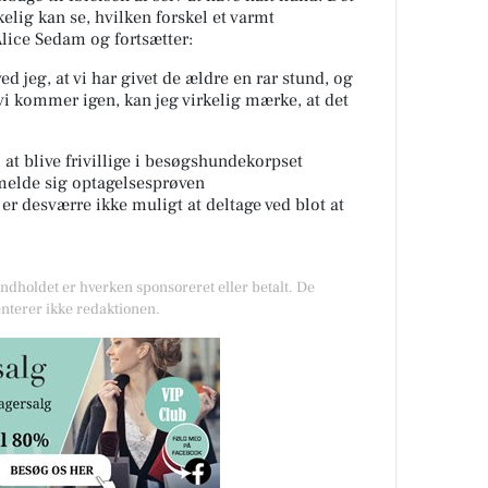
elig kan se, hvilken forskel et varmt
lice Sedam og fortsætter:
ed jeg, at vi har givet
de ældre
en rar stund, og
vi kommer igen, kan jeg virkelig mærke, at det
at blive frivillige i
besøgshundekorpset
lmelde sig optagelsesprøven
 er
desværre
ikke muligt at deltage ved blot at
Indholdet er hverken sponsoreret eller betalt. De
nterer ikke redaktionen.