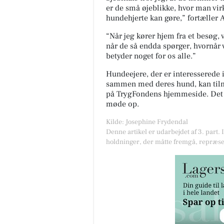
er de små
øjeblikke, hvor man virk
hundehjerte kan gøre
,
”
fortæller
A
“Når jeg kører hjem fra et besøg, v
når de så endda spørger, hvornår 
betyder noget for os alle.”
Hundeejere, der er interesserede i 
sammen med deres hund
, kan ti
på
TrygFondens
hjemmeside. Det
møde op.
Kilde: Josephine Frydendal
Denne artikel er udarbejdet af 3. part. 
holdninger, der måtte fremgå, repræse