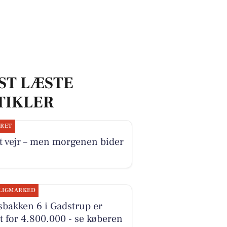
ST LÆSTE
TIKLER
JRET
t vejr – men morgenen bider
LIGMARKED
sbakken 6 i Gadstrup er
t for 4.800.000 - se køberen