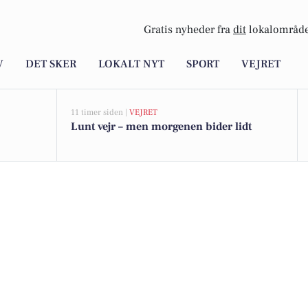
Gratis nyheder fra
dit
lokalområde
V
DET SKER
LOKALT NYT
SPORT
VEJRET
11 timer siden |
VEJRET
Lunt vejr – men morgenen bider lidt