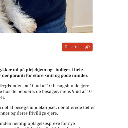
Del artikel
ykker ud p
å plejehjem og -boliger
i hele
 der garanti for store smil og
gode minder
.
TrygFonden
, at 10 ud af 10 besøgshundeejere
de hos
de b
eboere, de besøger, mens 9 ud af 10
er
.
n del af
besøgs
hunde
korps
et
,
der allerede tæller
enner
og deres frivillige ejere
.
onden
nemlig optagelsesprøve for nye