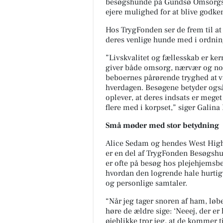
besøgshunde på
Gundsø Omsorgsc
ejere mulighed for at blive god
Hos
TrygFonden
ser de frem til at
deres
venlige
hunde med i ordni
”Livskvalitet og fællesskab er k
giver både omsorg, nærvær og nog
beboernes pårørende tryghed at vi
hverdagen. Besøgene betyder ogs
oplever, at deres indsats er meget
flere med i korpset,” siger Galina
Små møder med stor betydning
Alice Sedam
og
hendes
West High
er
en
del
af
TrygFonden
B
esøgsh
er
ofte
på
besøg
hos
plejehjemsb
hvordan
den logrende hale hurti
og
personlige
samtaler.
“Når jeg tager snoren af ham, løb
høre
de ældre
sige: ‘
Neeej
, der er
øjeblikke tror jeg, at de kommer ti