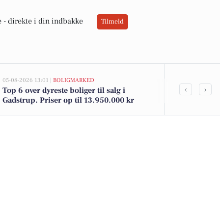
 -
direkte i din indbakke
Tilmeld
05-08-2026 13:01 |
BOLIGMARKED
02-08-2026 16:0
‹
›
Top 6 over dyreste boliger til salg i
Spier PS-vin 
Gadstrup. Priser op til 13.950.000 kr
Gode brød til
tilbud