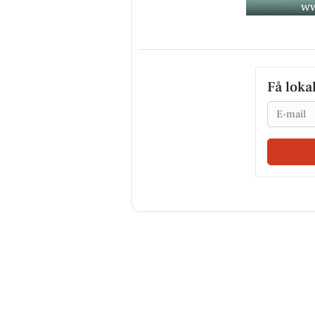
Få loka
Email