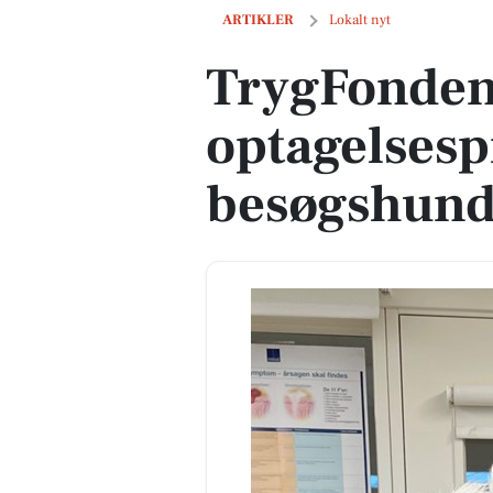
TrygFonden afholder optagelsesprøve 
ARTIKLER
Lokalt nyt
TrygFonden
optagelsesp
besøgshunde