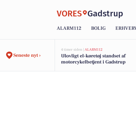
VORES
Gadstrup
ALARM112
BOLIG
ERHVER
4 timer siden |
ALARM112
Seneste nyt ›
Ulovligt el-køretøj standset af
motorcykelbetjent i Gadstrup