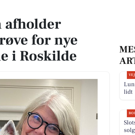
for nye besøgshunde i Roskilde
 afholder
røve for nye
ME
 i Roskilde
AR
VE
Lun
lidt
BO
Slot
solg