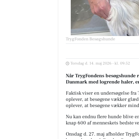
TrygFonden Besøgshunde
Torsdag d. 14. maj 2026 - kl. 09:52
Når
TrygFondens
besøgshunde r
Danmark
med logrende
haler,
er
Faktisk viser en
undersøgelse
fra
oplever, at besøgene vækker glæ
oplever, at besøgene vækker mind
N
u
kan
endnu flere hunde
blive e
knap 600 af
menneskets bedste v
Onsdag
d.
27
.
maj
afholder
TrygF