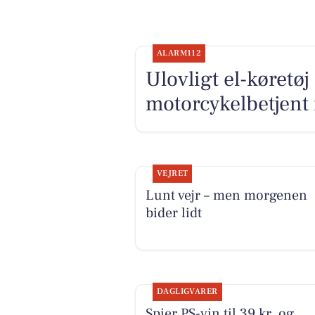
ALARM112
Ulovligt el-køretøj
motorcykelbetjent 
VEJRET
Lunt vejr – men morgenen
bider lidt
DAGLIGVARER
Spier PS-vin til 39 kr. og