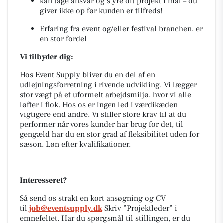
kan tage ansvar og styre dit projekt i mål – du
giver ikke op før kunden er tilfreds!
Erfaring fra event og/eller festival branchen, er
en stor fordel
Vi tilbyder dig:
Hos Event Supply bliver du en del af en
udlejningsforretning i rivende udvikling. Vi lægger
stor vægt på et uformelt arbejdsmiljø, hvor vi alle
løfter i flok. Hos os er ingen led i værdikæden
vigtigere end andre. Vi stiller store krav til at du
performer når vores kunder har brug for det, til
gengæld har du en stor grad af fleksibilitet uden for
sæson. Løn efter kvalifikationer.
Interesseret?
Så send os strakt en kort ansøgning og CV
til
job@eventsupply.dk
Skriv ”Projektleder” i
emnefeltet. Har du spørgsmål til stillingen, er du