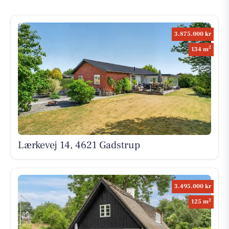
3.875.000 kr
2
134 m
Lærkevej 14, 4621 Gadstrup
3.495.000 kr
2
125 m