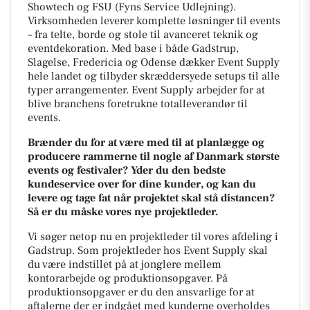
Showtech og FSU (Fyns Service Udlejning).
Virksomheden leverer komplette løsninger til events
– fra telte, borde og stole til avanceret teknik og
eventdekoration. Med base i både Gadstrup,
Slagelse, Fredericia og Odense dækker Event Supply
hele landet og tilbyder skræddersyede setups til alle
typer arrangementer. Event Supply arbejder for at
blive branchens foretrukne totalleverandør til
events.
Brænder du for at være med til at planlægge og
producere rammerne til nogle af Danmark største
events og festivaler? Yder du den bedste
kundeservice over for dine kunder, og kan du
levere og tage fat når projektet skal stå distancen?
Så er du måske vores nye projektleder.
Vi søger netop nu en projektleder til vores afdeling i
Gadstrup. Som projektleder hos Event Supply skal
du være indstillet på at jonglere mellem
kontorarbejde og produktionsopgaver. På
produktionsopgaver er du den ansvarlige for at
aftalerne der er indgået med kunderne overholdes