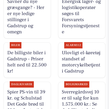
Savner du nye
Energisk lager- og
græsgange? - Her
logistikoperatør
er nye ledige
søges til
stillinger i
Forsvarets
Gadstrup og
Forsyningstjenest
omegn
e
BILER
ALARM112
De billigste biler i
Ulovligt el-køretøj
Gadstrup - Priser
standset af
helt ned til 22.500
motorcykelbetjent
kr!
i Gadstrup
DAGLIGVARER
BOLIGMARKED
Spier PS-vin til 39
Sverregårdsvej 10
kr. og Schulstad
er til salg for kun
Det Gode brød til
1.575.000 kr.: Se