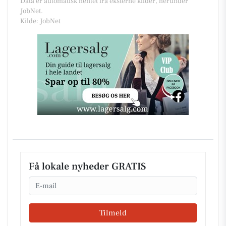
Data er automatisk hentet fra eksterne kilder, herunder
JobNet.
Kilde: JobNet
Få lokale nyheder GRATIS
Email
Tilmeld