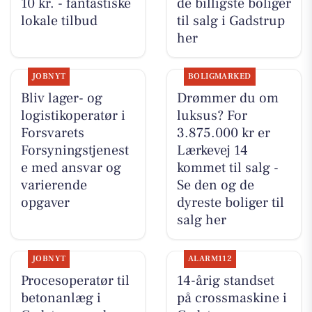
10 kr. - fantastiske
de billigste boliger
lokale tilbud
til salg i Gadstrup
her
JOBNYT
BOLIGMARKED
Bliv lager- og
Drømmer du om
logistikoperatør i
luksus? For
Forsvarets
3.875.000 kr er
Forsyningstjenest
Lærkevej 14
e med ansvar og
kommet til salg -
varierende
Se den og de
opgaver
dyreste boliger til
salg her
JOBNYT
ALARM112
Procesoperatør til
14-årig standset
betonanlæg i
på crossmaskine i