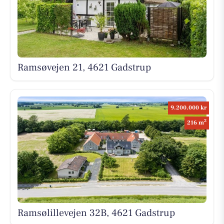
Ramsøvejen 21, 4621 Gadstrup
9.200.000 kr
2
216 m
Ramsølillevejen 32B, 4621 Gadstrup