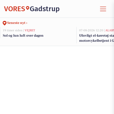
VORES
Gadstrup
Seneste nyt ›
19 timer siden |
VEJRET
07-08-2026 12:20 |
ALAR
Sol og lun luft over dagen
Ulovligt el-køretøj st
motorcykelbetjent i 