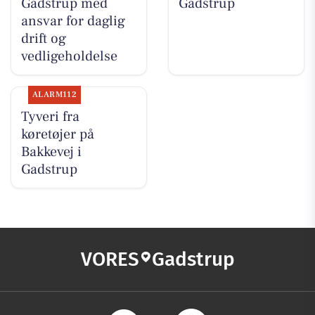
Gadstrup med
Gadstrup
ansvar for daglig
drift og
vedligeholdelse
ALARM112
Tyveri fra
køretøjer på
Bakkevej i
Gadstrup
VORES
Gadstrup