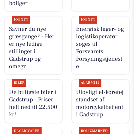
boliger
JOBNYT
JOBNYT
Savner du nye
Energisk lager- og
græsgange? - Her
logistikoperatør
er nye ledige
søges til
stillinger i
Forsvarets
Gadstrup og
Forsyningstjenest
omegn
e
BILER
ALARM112
De billigste biler i
Ulovligt el-køretøj
Gadstrup - Priser
standset af
helt ned til 22.500
motorcykelbetjent
kr!
i Gadstrup
DAGLIGVARER
BOLIGMARKED