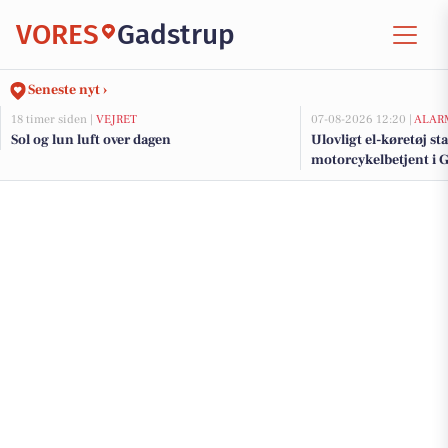
VORES
Gadstrup
Seneste nyt ›
18 timer siden |
VEJRET
07-08-2026 12:20 |
ALAR
Sol og lun luft over dagen
Ulovligt el-køretøj st
motorcykelbetjent i 