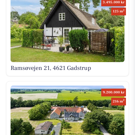
3.495.000 kr
2
125 m
Ramsøvejen 21, 4621 Gadstrup
9.200.000 kr
2
216 m