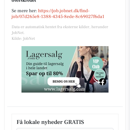
overskredet
Se mere her:
https://job.jobnet.dk/find-
job/07d265e8-1388-4345-8ede-8c69027f6da1
Data er automatisk hentet fra eksterne kilder, herunder
JobNet.
Kilde: JobNet
Få lokale nyheder GRATIS