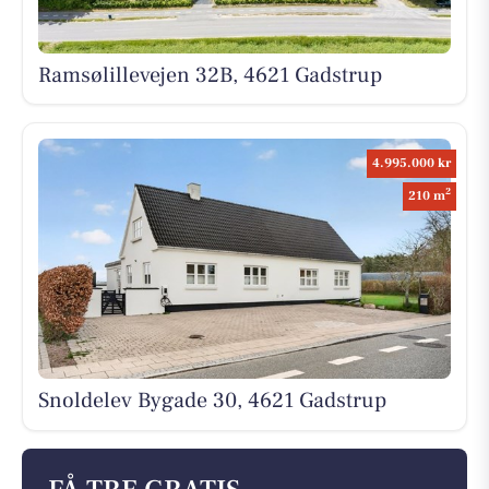
Ramsølillevejen 32B, 4621 Gadstrup
4.995.000 kr
2
210 m
Snoldelev Bygade 30, 4621 Gadstrup