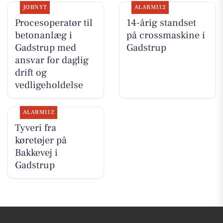
JOBNYT
ALARM112
Procesoperatør til
14-årig standset
betonanlæg i
på crossmaskine i
Gadstrup med
Gadstrup
ansvar for daglig
drift og
vedligeholdelse
ALARM112
Tyveri fra
køretøjer på
Bakkevej i
Gadstrup