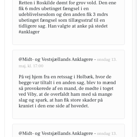
Retten i Roskilde dømt for grov vold. Den ene
fik 6 mdrs ubetinget fængsel i en
udeblivelsesdom og den anden fik 3 mdrs
ubetinget fængsel som tillægsstraf til en
tidligere sag. Han valgte at anke på stedet
#anklager
@Midt- og Vestsjællands Anklagere -
onsdag 13.
maj, kl. 17:00
På vej hjem fra en retssag i Holbæk, hvor de
begge var tiltalt i en anden sag, blev to mænd
så provokerede af en mand, de mødte i toget
ved Viby, at de overfaldt ham med så mange
slag og spark, at han fik store skader på
kraniet i den ene side af hovedet.
@Midt- og Vestsjællands Anklagere -
onsdag 13.