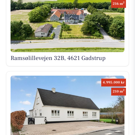
2
216 m
Ramsølillevejen 32B, 4621 Gadstrup
4.995.000 kr
2
210 m