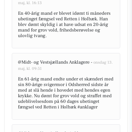
maj, kl. 16:13
En 40-årig mand er blevet idømt ti måneders
ubetinget fængsel ved Retten i Holbæk. Han
blev dømt skyldig i at have udsat en 20-årig
mand for grov vold, frihedsberøvelse og
ulovlig tvang.
@Midt- og Vestsjællands Anklagere -
onsdag 13.
maj, kl. 09:51
En 61-årig mand endte under et skænderi med
sin 80-årige svigermor i Odsherred sidste år
med at slå hende i hovedet med hendes egen
krykke. Nu dømt for grov vold og straffet med
udeblivelsesdom på 60 dages ubetinget
fængsel ved Retten i Holbæk #anklager