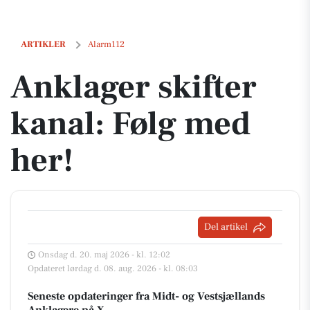
Anklager skifter kanal: Følg med her!
ARTIKLER
Alarm112
Anklager skifter
kanal: Følg med
her!
Del artikel
Onsdag d. 20. maj 2026 - kl. 12:02
Opdateret lørdag d. 08. aug. 2026 - kl. 08:03
Seneste opdateringer fra Midt- og Vestsjællands