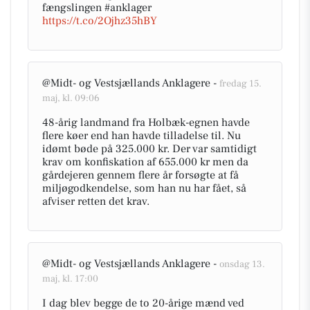
fængslingen #anklager
https://t.co/2Ojhz35hBY
@Midt- og Vestsjællands Anklagere -
fredag 15.
maj, kl. 09:06
48-årig landmand fra Holbæk-egnen havde
flere køer end han havde tilladelse til. Nu
idømt bøde på 325.000 kr. Der var samtidigt
krav om konfiskation af 655.000 kr men da
gårdejeren gennem flere år forsøgte at få
miljøgodkendelse, som han nu har fået, så
afviser retten det krav.
@Midt- og Vestsjællands Anklagere -
onsdag 13.
maj, kl. 17:00
I dag blev begge de to 20-årige mænd ved