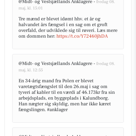
@Midt- og Vestsjællands Anklagere -
fredag 08.
maj, kl. 15:01
Tre mænd er blevet idømt hhv. et år og
halvandet års fængsel i en sag om et groft
overfald, der udviklede sig til røveri. Læs mere
om dommen her:
https://t.co/Y72460jhDA
@Midt- og Vestsjællands Anklagere -
fredag 08.
maj, kl. 12:55
En 34-årig mand fra Polen er blevet
varetægtsfængslet til den 26.maj i sag om
tyveri af kabler til en værdi af 46.173kr fra sin
arbejdsplads, en byggeplads i Kalundborg.
Han nægter sig skyldig, men har ikke kæret
fængslingen. #anklager