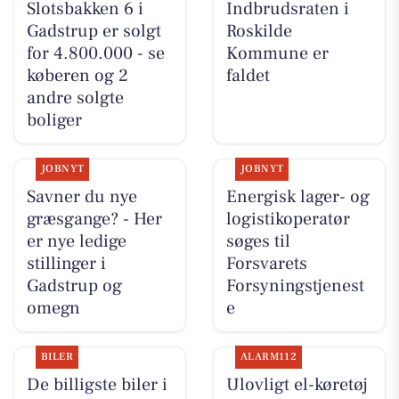
Slotsbakken 6 i
Indbrudsraten i
Gadstrup er solgt
Roskilde
for 4.800.000 - se
Kommune er
køberen og 2
faldet
andre solgte
boliger
JOBNYT
JOBNYT
Savner du nye
Energisk lager- og
græsgange? - Her
logistikoperatør
er nye ledige
søges til
stillinger i
Forsvarets
Gadstrup og
Forsyningstjenest
omegn
e
BILER
ALARM112
De billigste biler i
Ulovligt el-køretøj