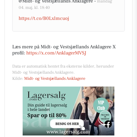
@Midt- og Vestsjællands Anklagere -
mandag
04. maj, kl. 18:40
https://t.co/B0Lxlmcuoj
Læs mere på Midt- og Vestsjællands Anklagere X
profil:
https://x.com/AnklagerMVSJ
Data er automatisk hentet fra eksterne kilder, herunder
Midt- og Vestsjællands Anklagere.
Kilde:
Midt- og Vestsjællands Anklagere