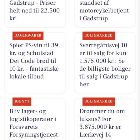
Gadstrup - Priser
standset af
helt ned til 22.500
motorcykelbetjent
kr!
i Gadstrup
DAGLIGVARER
BOLIGMARKED
Spier PS-vin til 39
Sverregårdsvej 10
kr. og Schulstad
er til salg for kun
Det Gode brød til
1.575.000 kr.: Se
10 kr. - fantastiske
de billigste boliger
lokale tilbud
til salg i Gadstrup
her
JOBNYT
BOLIGMARKED
Bliv lager- og
Drømmer du om
logistikoperatør i
luksus? For
Forsvarets
3.875.000 kr er
Forsyningstjenest
Lærkevej 14