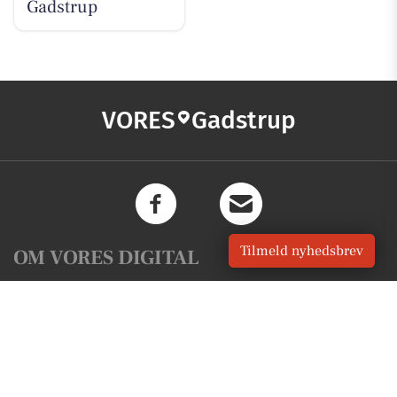
Gadstrup
VORES
Gadstrup
Tilmeld nyhedsbrev
OM VORES DIGITAL
Om os
For annoncører
Vilkår og Privatlivspolitik
Kontakt VORES Digital