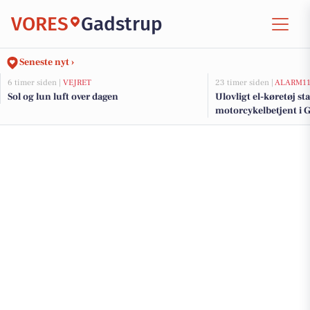
VORES
Gadstrup
Seneste nyt ›
6 timer siden |
VEJRET
23 timer siden |
ALARM1
Sol og lun luft over dagen
Ulovligt el-køretøj st
motorcykelbetjent i 