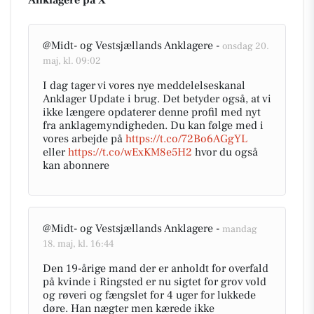
Anklagere på X
@Midt- og Vestsjællands Anklagere -
onsdag 20.
maj, kl. 09:02
I dag tager vi vores nye meddelelseskanal
Anklager Update i brug. Det betyder også, at vi
ikke længere opdaterer denne profil med nyt
fra anklagemyndigheden. Du kan følge med i
vores arbejde på
https://t.co/72Bo6AGgYL
eller
https://t.co/wExKM8e5H2
hvor du også
kan abonnere
@Midt- og Vestsjællands Anklagere -
mandag
18. maj, kl. 16:44
Den 19-årige mand der er anholdt for overfald
på kvinde i Ringsted er nu sigtet for grov vold
og røveri og fængslet for 4 uger for lukkede
døre. Han nægter men kærede ikke