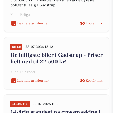
3.875.000 kr, hvilket gør den til en af de dyreste
boliger til salg i Gadstrup.
Kilde: Boliga
Læs hele artiklen her
Kopiér link
23-07-2026 13:12
BILER
De billigste biler i Gadstrup - Priser
helt ned til 22.500 kr!
Kilde: Bilhandel
Læs hele artiklen her
Kopiér link
22-07-2026 10:25
ALARM112
14-årig standset på crossmaskine i