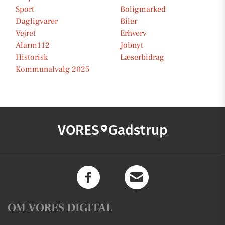
Sport
Boligmarked
Dagligvarer
Biler
Vejret
Erhverv
Alarm112
Jobnyt
Historisk
Læserbidrag
Kommunalvalg 2025
VORES
Gadstrup
OM VORES DIGITAL