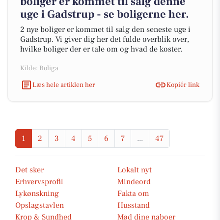
boliger er kommet til salg denne
uge i Gadstrup - se boligerne her.
2 nye boliger er kommet til salg den seneste uge i
Gadstrup. Vi giver dig her det fulde overblik over,
hvilke boliger der er tale om og hvad de koster.
Kilde: Boliga
Læs hele artiklen her
Kopiér link
1
2
3
4
5
6
7
...
47
Det sker
Lokalt nyt
Erhvervsprofil
Mindeord
Lykønskning
Fakta om
Opslagstavlen
Husstand
Krop & Sundhed
Mød dine naboer