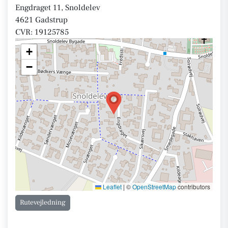
Engdraget 11, Snoldelev
4621 Gadstrup
CVR: 19125785
+
−
Leaflet
|
©
OpenStreetMap
contributors
Rutevejledning