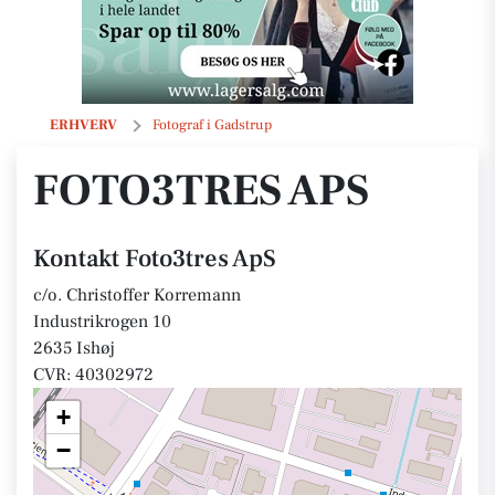
Foto3tres ApS
ERHVERV
Fotograf i Gadstrup
FOTO3TRES APS
Kontakt Foto3tres ApS
c/o. Christoffer Korremann
Industrikrogen 10
2635 Ishøj
CVR: 40302972
+
−